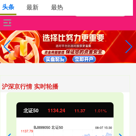
头条
最新
最热
沪深京行情 实时轮播
北证50
1134.24
11.37
1.01%