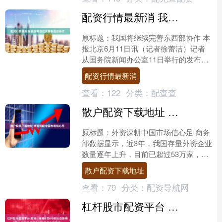
配资行情最新消 我国将继续完善东西部协作
原标题：我国将继续完善东西部协作 本
报北京6月11日讯（记者徐蕾洁）记者
从国务院新闻办公室11日举行的发布会
上获悉，进入常态化帮扶阶段配资行情
配资行情最新消
最新消，我国将保持....
查看：
122
分类：
配查查
散户配资下载地址 外资深耕中国市场信心足
原标题：外资深耕中国市场信心足 商务
部数据显示，近3年，我国存量外资企业
数量逐年上升，目前已超过53万家，存
量外资超过3.6万亿美元。绝大多数存量
散户配资下载地址
外资企业选择深....
查看：
79
分类：
配资导航网
杠杆股市配资平台 周琦：单场8罚0中对心态影响不小 请相信我们会在下赛季表现更好