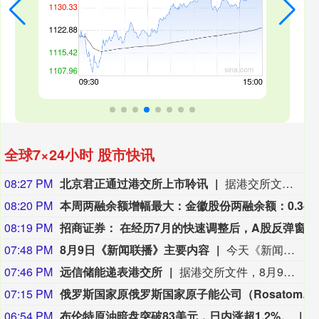
全球7×24小时 股市快讯
08:27 PM
北京君正通过港交所上市聆讯
据港交所文件，8月9日，北京君正集成电路股份有限公司更新聆讯后资料集，意味着该公司港交所IPO通过聆讯。
08:20 PM
本周两融余额增幅最大：金徽股份两融余额：0.34亿元，余额增幅：192.49%；永安期货两融余额：0.34亿
08:19 PM
招商证券： 在经历7月的快速调整后，A股反弹窗口已经开启
07:48 PM
8月9日《新闻联播》主要内容
今天《新闻联播》主要内容有：1.【新思想引领新征程】丰收背后的“稳”与“进”； 2.我国加快推进算力网建设； 3.我国加强对基础研究的长期稳定支持； 4.台风“白海豚”登陆 各地各部门全力应对； 5.7月份居民消费价格指数保持温和上涨； 6.我国加快自然资源“一张图”平台建设； 7.我国生态修复治理取得新成效； 8.【文化中国行】平遥古城活态保护焕发新光彩； 9.国内联播快讯： （1）我国地热资源直接利用规模稳居世界首位； （2）7月下旬全国在田蔬菜面积1.06亿亩 供应充足； （3）我国渤海首个千亿方大气田一期开发项目全面投产； （4）2026“百县对百校促就业行动”校地人才供需对接会举行； （5）第16届全国残疾人健身周活动启动； （6）《2026中国AI盛典》今晚总台央视综合频道播出； 10.伊朗称在美国接受其条件前不会重新开放霍尔木兹海峡： （1）伊媒称有证据显示 美军在对伊朗的军事行动中使用含磷弹药； （2）美媒称美“爱国者”导弹库存不足1700枚； 11.加拿大不列颠哥伦比亚省因林火快速蔓延进入紧急状态 大批居民撤离 美犹他州两处林火仍失控 消防直升机坠毁致两人死亡； 12.国际联播快讯： （1）俄驻日大使称日本谋“核”将招致反制； （2）保加利亚称境内爆炸无人机或来自乌克兰； （3）台风“白海豚”在日本和菲律宾引发灾情； （4）意大利埃特纳火山喷发影响机场航班。
07:46 PM
远信储能递表港交所
据港交所文件，8月9日，深圳市远信储能技术股份有限公司向港交所提交上市申请书，独家保荐人为招银国际。
07:15 PM
俄罗斯国家原俄罗斯国家原子能公司（Rosatom）总经理：计划尽早接回所有从伊朗撤离的专家。据他透露，如果一切顺利，俄罗斯国家原子能公司将在今年秋季把布什尔核电站的工作人员数量恢复到100人。
06:54 PM
布伦特原油暗盘突破83美元，日内涨超1.2%。