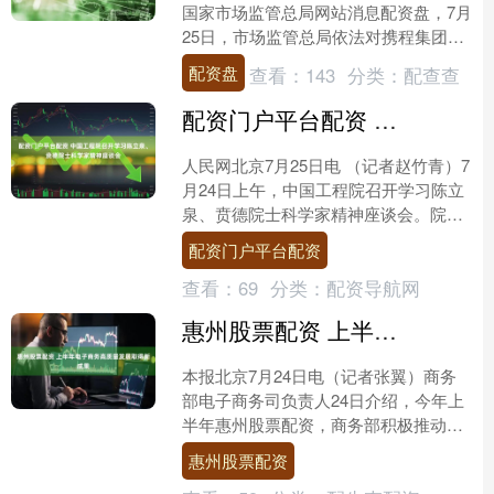
国家市场监管总局网站消息配资盘，7月
25日，市场监管总局依法对携程集团有
限公司（以下简称携程）滥用市场支配
配资盘
查看：
143
分类：
配查查
地位实施垄断行为....
配资门户平台配资 中国工程院召开学习陈立泉、贲德院士科学家精神座谈会
人民网北京7月25日电 （记者赵竹青）7
月24日上午，中国工程院召开学习陈立
泉、贲德院士科学家精神座谈会。院党
组书记、院长张玉卓出席会议并讲话，
配资门户平台配资
强调要以陈立泉、....
查看：
69
分类：
配资导航网
惠州股票配资 上半年电子商务高质量发展取得新成果
本报北京7月24日电（记者张翼）商务
部电子商务司负责人24日介绍，今年上
半年惠州股票配资，商务部积极推动电
子商务创新发展，线上线下融合释放消
惠州股票配资
费潜力，数智化赋能各....