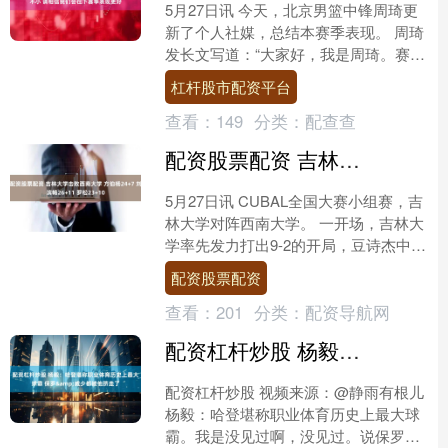
5月27日讯 今天，北京男篮中锋周琦更
新了个人社媒，总结本赛季表现。 周琦
发长文写道：“大家好，我是周琦。赛季
结束后的这几天，思考了很多，也有很
杠杆股市配资平台
多话想和大家说。....
查看：
149
分类：
配查查
配资股票配资 吉林大学击败西南大学 方伯杨24+7 刘滨畅26+11 罗松23+10
5月27日讯 CUBAL全国大赛小组赛，吉
林大学对阵西南大学。 一开场，吉林大
学率先发力打出9-2的开局，豆诗杰中投
命中，西南大学多点开花努力追赶，林
配资股票配资
晓锋穿针引....
查看：
201
分类：
配资导航网
配资杠杆炒股 杨毅：哈登堪称职业体育历史上最大球霸 保罗&威少都被他挤走了
配资杠杆炒股 视频来源：@静雨有根儿
杨毅：哈登堪称职业体育历史上最大球
霸。我是没见过啊，没见过。说保罗在