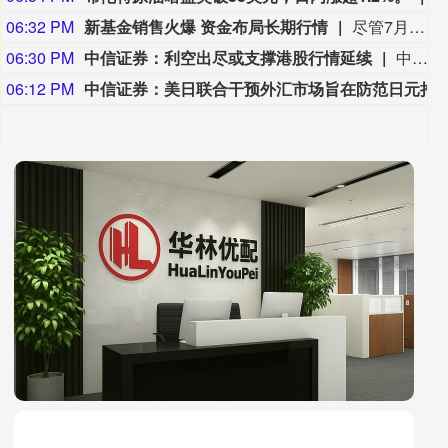
06:32 PM
新基金销售火爆 资金布局长期行情
尽管7月A股市场调整，但新发基金市场却呈现出冷暖反差，多只主动权益新品募集成绩亮眼。普通投资者踊跃认购新基金的背后，是不少基金经理对于当前科技行情长周期属性的深度研判，公募普遍判断AI产业浪潮不是短期主题炒作，科技浪潮的演绎周期也远不止半年。
06:30 PM
中信证券：利空出尽或支撑港股行情延续
中信证券研报指出，近一个月恒生综指迎来业绩预期反转，中报超预期与利好预告推动全年盈利上修；而恒科指数受制于乘用车盈利分化及头部互联网平台资本开支扩张对短期利润率的压制，预期修复相对滞后。行业上，医疗保健（CXO与制药龙头驱动）、金融（券商资管与保险）、公用事业及周期运输景气上行；消费、地产及资讯科技预期遭下调。交易层面呈现资金回补超跌低位板块与交易高景气业绩动能的“双管齐下”特征。面对财报密集披露期与海内外宏观扰动，配置建议维持“红利防守+成长弹性”杠铃策略：防守端锁定高股息、低β“类债”资产；进攻端聚焦互联网巨头、双向资金加仓的机器人与生物科技，以及技术硬件与AI应用，兼顾创新药及工业金属的催化布局。
06:12 PM
中信证券：美日联合干预外汇市场旨在防范日元持续