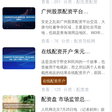
查看：
201
分类：
配先查配资
广州股票配资平台交流 唐朝和吐蕃，激烈争夺青海湖周边？
安史之乱前广州股票配资平台交流，大
唐与吐蕃争夺区域，主要是吐谷浑故
地，也就是青海湖周边地区。 663年
（唐高宗龙朔三年），吐蕃灭亡吐谷
查看：
76
分类：
配资导航网
浑，慕容诺曷钵可汗和唐朝弘....
在线配资开户 朱元璋成为皇帝后，两个发小前来讨官，为何一个被杀一个升官？
这是流传于野史和民间的一个故事，也
曾被用于电视剧，而之所以两个人有着
截然相反的结果在线配资开户，原因就
在于说话的艺术。简单讲述一下这个故
在线配资开户
事吧。 朱元璋作为布衣天....
查看：
125
分类：
配查查
配资盘 市场监管总局依法对携程集团有限公司实施垄断行为作出行政处罚并责令其全面整改
人民网北京7月25日电 （记者郝帅）据