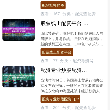
火箭这两年，保罗最生气的是什么呀？
配资杠杆炒股
说哈登有球厉害极了、....
查看：
167
分类：
配先查配资
股票线上配资平台 赞比亚中资铜矿厂歌走红 创作者回应 AI助力创作燃曲
谦比希铜矿，崛起吧！我们站在巨人的
肩膀上，并肩作战。旧梦在逐渐消散，
新的梦想正在点燃……中色非矿乐队正
在激情演唱。 近日，一段关于赞比亚谦
股票线上配资平台
比希铜矿的歌曲视频在网....
查看：
77
分类：
配资导航网
配资专业炒股配资门户 英国：一船只在阿联酋附近被控制 驶向伊朗领海
当地时间14日，英国海上贸易行动办公
室发布通报称，一艘船只在阿联酋富查
伊拉东北约38海里处被未经授权的人员
控制配资专业炒股配资门户，正驶向伊
配资专业炒股配资门户
朗领海。事件发生时，....
查看：
204
分类：
配先查配资