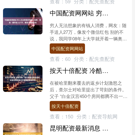
查看：
59
分类：
配先查配资
中国配资网网站 穷人无法想象的有钱人消费，网友：随手送人27万，像发个微信红包
穷人无法想象的有钱人消费，网友：随
手送人27万，像发个微信红包 别的不
说，我同学08年上大学就开着一辆奥迪
A6来报道的，后来导员说太高调了，结
中国配资网网站
果他周末去提了一辆....
查看：
60
分类：
配先查配资
按天十倍配资 冷酷无情！查尔斯提出苛刻条件，哈里和梅根错过关系缓和最佳时机
在被哈里翻来覆去的返乡计划激怒之
后，查尔士对哈里提出了苛刻的条件。
父子 “白金汉宫450个房间都腾不出一个
小屋让儿子住一夜，即使用一下淋浴室
按天十倍配资
也不行，这就是查尔....
查看：
150
分类：
配资导航网
昆明配资最新消息 哈里直指威廉性格缺陷，不配为王，王室兄弟信任已彻底归零