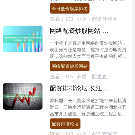
两场比赛狂轰5球，不仅成为世界杯....
今日低价股票排名
查看：
133
分类：
配资导航网
网络配资炒股网站 三个月融两轮，清华00后团队要给机器人“装上”触觉
一个杯子是轻是重网络配资炒股网站，
表面光滑还是粗糙，握持时是否即将滑
落，这些对人类而言近乎本能的判断，
对当前的机器人系统仍是显性的技术挑
网络配资炒股网站
战。 让机器人观看大量操....
查看：
125
分类：
配查查
配资排排论坛 长江黄金水道扩能带来新机遇
原标题：长江黄金水道扩能带来新机遇
近日，三峡水运新通道工程在湖北省宜
昌市开工建设。这是继三峡工程之后，
长江流域又一个具有全局意义的重大基
配资排排论坛
础设施项目配资排排论坛....
查看：
143
分类：
配先查配资