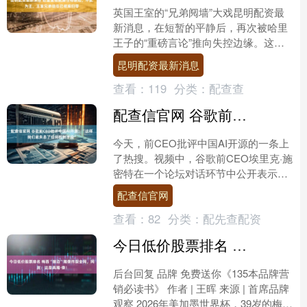
英国王室的“兄弟阋墙”大戏昆明配资最
新消息，在短暂的平静后，再次被哈里
王子的“重磅言论”推向失控边缘。这一
次，他瞄准的不再是王室体制，而是直
昆明配资最新消息
指未来国王——威廉王....
查看：
119
分类：
配查查
配查信官网 谷歌前CEO批评中国AI开源：“这样我们就失去了任何控制手段”
今天，前CEO批评中国AI开源的一条上
了热搜。视频中，谷歌前CEO埃里克·施
密特在一个论坛对话环节中公开表示中
国AI让美国无法实现控制，这番言论迅
配查信官网
速引发了网友热....
查看：
82
分类：
配先查配资
今日低价股票排名 梅西“擦边”雕像炸裂全网，网友：这是真雕·像！
后台回复 品牌 免费送你《135本品牌营
销必读书》 作者 | 王晖 来源 | 首席品牌
观察 2026年美加墨世界杯，39岁的梅西