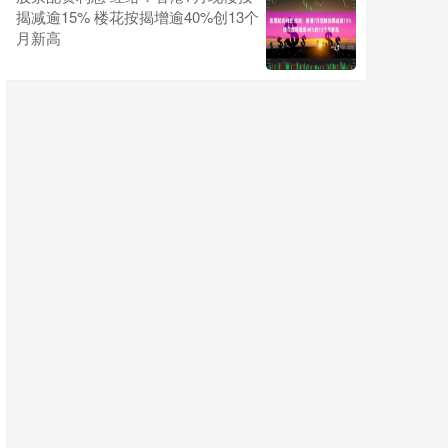
揭减逾15% 楼花按揭增逾40%创13个
月新高