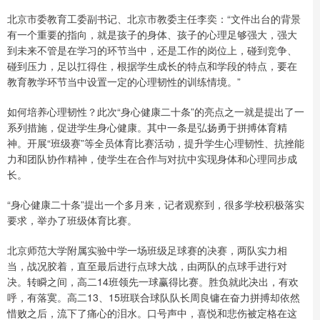
北京市委教育工委副书记、北京市教委主任李奕：“文件出台的背景
有一个重要的指向，就是孩子的身体、孩子的心理足够强大，强大
到未来不管是在学习的环节当中，还是工作的岗位上，碰到竞争、
碰到压力，足以扛得住，根据学生成长的特点和学段的特点，要在
教育教学环节当中设置一定的心理韧性的训练情境。”
如何培养心理韧性？此次“身心健康二十条”的亮点之一就是提出了一
系列措施，促进学生身心健康。其中一条是弘扬勇于拼搏体育精
神。开展“班级赛”等全员体育比赛活动，提升学生心理韧性、抗挫能
力和团队协作精神，使学生在合作与对抗中实现身体和心理同步成
长。
“身心健康二十条”提出一个多月来，记者观察到，很多学校积极落实
要求，举办了班级体育比赛。
北京师范大学附属实验中学一场班级足球赛的决赛，两队实力相
当，战况胶着，直至最后进行点球大战，由两队的点球手进行对
决。转瞬之间，高二14班领先一球赢得比赛。胜负就此决出，有欢
呼，有落寞。高二13、15班联合球队队长周良镛在奋力拼搏却依然
惜败之后，流下了痛心的泪水。口号声中，喜悦和悲伤被定格在这