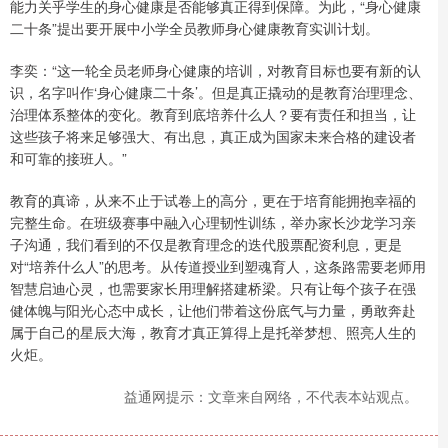
能力关乎学生的身心健康是否能够真正得到保障。为此，“身心健康
二十条”提出要开展中小学全员教师身心健康教育实训计划。
李奕：“这一轮全员老师身心健康的培训，对教育目标也要有新的认
识，名字叫作‘身心健康二十条’。但是真正撬动的是教育治理理念、
治理体系整体的变化。教育到底培养什么人？要有责任和担当，让
这些孩子将来足够强大、有出息，真正成为国家未来合格的建设者
和可靠的接班人。”
教育的真谛，从来不止于试卷上的高分，更在于培育能拥抱幸福的
完整生命。在班级赛事中融入心理韧性训练，举办家长沙龙学习亲
子沟通，我们看到的不仅是教育理念的迭代股票配资利息，更是
对“培养什么人”的思考。从传道授业到塑魂育人，这条路需要老师用
智慧启迪心灵，也需要家长用理解搭建桥梁。只有让每个孩子在强
健体魄与阳光心态中成长，让他们带着这份底气与力量，勇敢奔赴
属于自己的星辰大海，教育才真正算得上是托举梦想、照亮人生的
火炬。
益通网提示：文章来自网络，不代表本站观点。