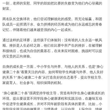
一刻，老师的安慰、同学的鼓励把比赛的失败变为他们内心珍藏的
财富。
两名队长交换球衣，他们尝试理解彼此的感受。而无论输赢，和团
队成员一起挥洒汗水、奋力拼搏的经历将成为他们永远难忘的青春
记忆，伴随着他们越来越坚强的内心一起成长。
通过这样的足球赛，这些孩子们体验到：没有谁的人生永远一帆风
顺。挫折是人生必经之路，他们在比赛中所产生的挫折，在被理解
和接纳后，也成为自信的奠基石，在未来应对困难、挑战时可以提
供宝贵的正向体验。
自身的成长是一方面，中小学生与外界、与他人的关系，也是“身心
健康二十条”着重关注的内容。如何帮助学生构建与外界、他人良好
的关系？“身心健康二十条”从打造良好的生态着手，提出学校主导、
家庭育人、社会参与、组织保障的机制。
“身心健康二十条”强调坚持学校主导，营造有利学生身心健康成长的
环境。提出要设置不同学段身心健康课程和实践活动，在趣味互动
中促进学生健康成长，并对不同年龄阶段有具体的要求。比如，小
学阶段实践活动的侧重是：习惯养成、认识自我、人际交往、情绪