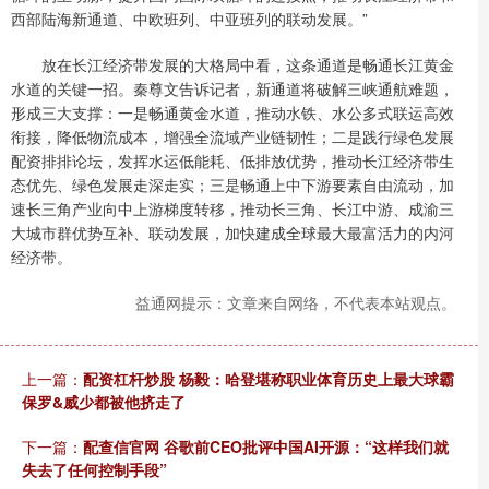
西部陆海新通道、中欧班列、中亚班列的联动发展。”
放在长江经济带发展的大格局中看，这条通道是畅通长江黄金
水道的关键一招。秦尊文告诉记者，新通道将破解三峡通航难题，
形成三大支撑：一是畅通黄金水道，推动水铁、水公多式联运高效
衔接，降低物流成本，增强全流域产业链韧性；二是践行绿色发展
配资排排论坛，发挥水运低能耗、低排放优势，推动长江经济带生
态优先、绿色发展走深走实；三是畅通上中下游要素自由流动，加
速长三角产业向中上游梯度转移，推动长三角、长江中游、成渝三
大城市群优势互补、联动发展，加快建成全球最大最富活力的内河
经济带。
益通网提示：文章来自网络，不代表本站观点。
上一篇：
配资杠杆炒股 杨毅：哈登堪称职业体育历史上最大球霸
保罗&威少都被他挤走了
下一篇：
配查信官网 谷歌前CEO批评中国AI开源：“这样我们就
失去了任何控制手段”