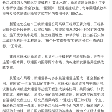
长江因其强大的航运功能被称为‘黄金水道’，新通道建设就是为了更
好发挥水运的‘黄金’效益。”据测算，新通道建成后，每年因通航效率
提升及替代陆路运输等方式节约的费用可达180亿元。
新通道怎么建？三峡新通道公司高级工程师王霄介绍，工程将
采取分层分段开挖，边挖边加固，智能监测系统24小时紧盯岩体安
全。施工废水集中处理，渣土稳固堆放、种草护坡，挖出的石头加
工成砂石料用于工程建设。“每个环节都奔着‘零破坏’长江生态的目
标。”王霄说。
建设三峡水运新通道，意义不止于破解内河通航瓶颈，更在于
连通中国水网、联通国内国际两个市场，为构建新发展格局提供战
略支撑。
从通道布局看，新通道将与多条航运通道连通成一张全新的水
网。在国家“十五五”规划的蓝图中，三峡水运新通道将与平陆运河、
汉湘桂内河航运大通道等超级工程形成战略协同，共同编织一张贯
穿南北、横连东西、通江达海的高等级航道网。国家发展改革委综
合运输研究所主任、研究员宿凤鸣说：“通过打通三峡枢纽一个点，
畅通长江航道一条线，拉动长江沿线一整个面的发展，畅通国内大
循环的主动脉，提升国内国际双循环的连接点，推动长江经济带和