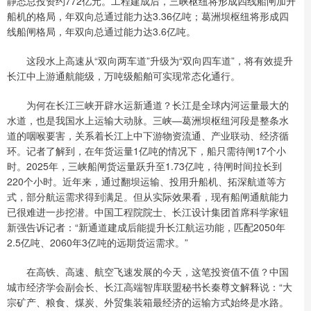
静态总投资约772亿元。工程建成后，三峡枢纽将形成四线船闸加升
船机的格局，年双向总通过能力达3.36亿吨；葛洲坝枢纽将形成四
线船闸格局，年双向总通过能力达3.6亿吨。
这段水上高速从“双向两车道”升级为“双向四车道”，将有效提升
长江中上游通航能级，万吨级船舶可实现常态化通行。
为何在长江三峡开辟水运新通道？长江是全球内河运量最大的
水道，也是我国水上运输大动脉。三峡—葛洲坝枢纽河段是整条水
道的咽喉要害，关系着长江上中下游物资流通、产业联动、经济循
环。记者了解到，在年货运量1亿吨的情况下，船只需待闸17个小
时。2025年，三峡船闸货运量跃升至1.73亿吨，待闸时间拉长到
220个小时。近年来，通过翻坝运输、投用升船机、拓深航道等方
式，部分航运需求得到满足。但从实际效果看，现有船闸通航能力
已很难进一步挖潜。中国工程院院士、长江设计集团首席科学家钮
新强告诉记者：“新通道建成后能提升长江航运功能，匹配2050年
2.5亿吨、2060年3亿吨的远期货运需求。”
在高铁、高速、航空飞速发展的今天，这笔投资值不值？中国
城市经济学会副会长、长江高端智库联盟秘书长秦尊文解释说：“大
宗矿产、粮食、煤炭、外贸集装箱最经济的运输方式始终是水路。